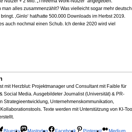
ate Nutzer + 2 Mio. „Threema Work-Nutzer“ angegeben.
enn man alles zusammenzählt? Was vielleicht sogar mehr deutsc
ringt. ‚Ginlo‘ hat/hatte 500.000 Downloads im Herbst 2019.
es auch nochmal einen Schub. Ich denke 2020 wird viel
n
t mit Herzblut: Projektmanager und Consultant mit Faible für
 Social Media. Ausgebildeter Journalist (Universität) & PR-
 in Strategieentwicklung, Unternehmenskommunikation,
 Kollaborationstools. Texte werden mit Unterstützung von KI-Too
stellt.
Bluesky
Mastodon
Facebook
Pinterest
Medium