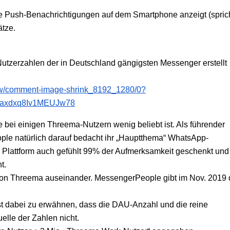
e Push-Benachrichtigungen auf dem Smartphone anzeigt (spric
ätze.
utzerzahlen der in Deutschland gängigsten Messenger erstellt
w/comment-image-shrink_8192_1280/0?
7axdxq8Iv1MEUJw78
ei einigen Threema-Nutzern wenig beliebt ist. Als führender
le natürlich darauf bedacht ihr „Hauptthema“ WhatsApp-
r Plattform auch gefühlt 99% der Aufmerksamkeit geschenkt und
t.
von Threema auseinander. MessengerPeople gibt im Nov. 2019 
ist dabei zu erwähnen, dass die DAU-Anzahl und die reine
lle der Zahlen nicht.