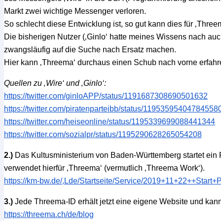
Markt zwei wichtige Messenger verloren.
So schlecht diese Entwicklung ist, so gut kann dies für ‚Three
Die bisherigen Nutzer (‚Ginlo‘ hatte meines Wissens nach a
zwangsläufig auf die Suche nach Ersatz machen.
Hier kann ‚Threema‘ durchaus einen Schub nach vorne erfahr
Quellen zu ‚Wire‘ und ‚Ginlo‘:
https://twitter.com/ginloAPP/status/1191687308690501632
https://twitter.com/piratenparteibb/status/11953595404784558
https://twitter.com/heiseonline/status/1195339699088441344
https://twitter.com/sozialpr/status/1195290628265054208
2.)
Das Kultusministerium von Baden-Württemberg startet ein 
verwendet hierfür ‚Threema‘ (vermutlich ‚Threema Work‘).
https://km-bw.de/,Lde/Startseite/Service/2019+11+22++Start+
3.)
Jede Threema-ID erhält jetzt eine eigene Website und kann 
https://threema.ch/de/blog