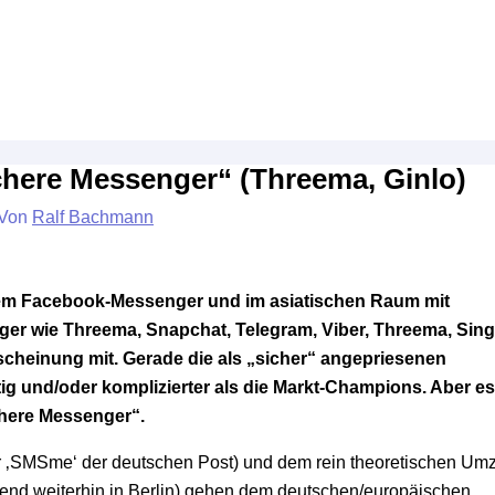
here Messenger“ (Threema, Ginlo)
 Von
Ralf Bachmann
 dem Facebook-Messenger und im asiatischen Raum mit
nger wie Threema, Snapchat, Telegram, Viber, Threema, Sing
rscheinung mit. Gerade die als „sicher“ angepriesenen
htig und/oder komplizierter als die Markt-Champions. Aber es
here Messenger“.
er ‚SMSme‘ der deutschen Post) und dem rein theoretischen Um
end weiterhin in Berlin) gehen dem deutschen/europäischen