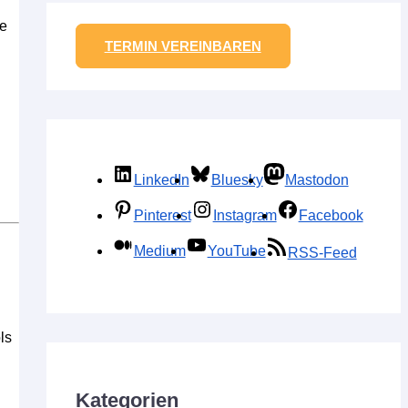
he
TERMIN VEREINBAREN
LinkedIn
Bluesky
Mastodon
Pinterest
Instagram
Facebook
Medium
YouTube
RSS-Feed
ls
Kategorien