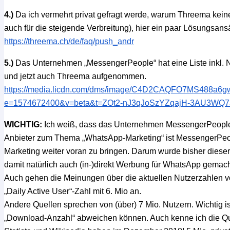
4.)
Da ich vermehrt privat gefragt werde, warum Threema kein
auch für die steigende Verbreitung), hier ein paar Lösungsans
https://threema.ch/de/faq/push_andr
5.)
Das Unternehmen „MessengerPeople“ hat eine Liste inkl. N
und jetzt auch Threema aufgenommen.
https://media.licdn.com/dms/image/C4D2CAQFO7MS488a6g
e=1574672400&v=beta&t=ZOt2-nJ3qJoSzYZqajH-3AU3WQ
WICHTIG:
Ich weiß, dass das Unternehmen MessengerPeople b
Anbieter zum Thema „WhatsApp-Marketing“ ist MessengerPeop
Marketing weiter voran zu bringen. Darum wurde bisher diese
damit natürlich auch (in-)direkt Werbung für WhatsApp gemach
Auch gehen die Meinungen über die aktuellen Nutzerzahlen 
„Daily Active User“-Zahl mit 6. Mio an.
Andere Quellen sprechen von (über) 7 Mio. Nutzern. Wichtig 
„Download-Anzahl“ abweichen können. Auch kenne ich die Que