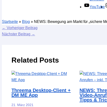
YouTube
Startseite
»
Blog
»
NEWS: Bewegung am Markt für „sichere Me
←
Vorheriger Beitrag
Nächster Beitrag
→
Related Posts
Threema Desktop-Client +
NEWS: Three
DM ME App
Video-Anrufe
Tipps & Tri
21. März 2021