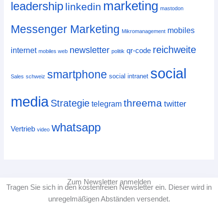
marketing
leadership
linkedin
mastodon
Messenger Marketing
mobiles
Mikromanagement
reichweite
newsletter
internet
qr-code
mobiles web
politik
social
smartphone
social intranet
Sales
schweiz
media
threema
Strategie
twitter
telegram
whatsapp
Vertrieb
video
Zum Newsletter anmelden
Tragen Sie sich in den kostenfreien Newsletter ein. Dieser wird in
unregelmäßigen Abständen versendet.