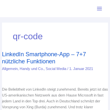
Zum
L
B
M
P
I
F
M
Y
R
Inhalt
i
l
a
i
n
a
e
o
S
springen
n
u
s
n
s
c
d
u
S
k
e
t
t
t
e
i
T
-
e
s
o
e
a
b
u
u
F
qr-code
d
k
d
r
g
o
m
b
e
I
y
o
e
r
o
e
e
n
n
s
a
k
d
LinkedIn Smartphone-App – 7+7
LinkedIn
Smartphone-
t
m
nützliche Funktionen
App
Allgemein
,
Handy und Co.
,
Social Media
/
1. Januar 2021
–
7+7
nützliche
Funktionen
Die Beliebtheit von LinkedIn steigt zunehmend. Bereits jetzt ist das
US-amerikanischen Netzwerk aus dem Hause Microsoft in fast
jedem Land in den Top drei. Auch in Deutschland schmilzt der
Vorsprung von Xing (Burda) zunehmend. Und trotz klarer