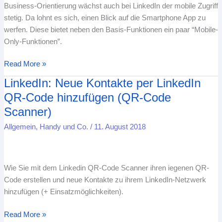
Business-Orientierung wächst auch bei LinkedIn der mobile Zugriff
stetig. Da lohnt es sich, einen Blick auf die Smartphone App zu
werfen. Diese bietet neben den Basis-Funktionen ein paar “Mobile-
Only-Funktionen”.
Read More »
LinkedIn: Neue Kontakte per LinkedIn
LinkedIn:
Neue
QR-Code hinzufügen (QR-Code
Kontakte
Scanner)
per
Allgemein
,
Handy und Co.
/
11. August 2018
LinkedIn
QR-
Code
hinzufügen
Wie Sie mit dem Linkedin QR-Code Scanner ihren iegenen QR-
(QR-
Code erstellen und neue Kontakte zu ihrem LinkedIn-Netzwerk
Code
hinzufügen (+ Einsatzmöglichkeiten).
Scanner)
Read More »