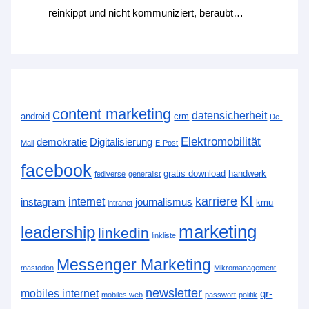
reinkippt und nicht kommuniziert, beraubt…
content marketing
datensicherheit
android
crm
De-
Elektromobilität
demokratie
Digitalisierung
Mail
E-Post
facebook
gratis download
handwerk
fediverse
generalist
KI
karriere
internet
instagram
journalismus
kmu
intranet
marketing
leadership
linkedin
linkliste
Messenger Marketing
mastodon
Mikromanagement
newsletter
mobiles internet
qr-
mobiles web
passwort
politik