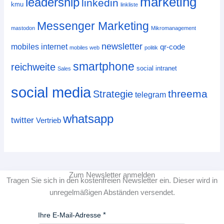
marketing
leadership
linkedin
kmu
linkliste
Messenger Marketing
mastodon
Mikromanagement
newsletter
mobiles internet
qr-code
mobiles web
politik
smartphone
reichweite
social intranet
Sales
social media
threema
Strategie
telegram
whatsapp
twitter
Vertrieb
Zum Newsletter anmelden
Tragen Sie sich in den kostenfreien Newsletter ein. Dieser wird in
unregelmäßigen Abständen versendet.
Ihre E-Mail-Adresse