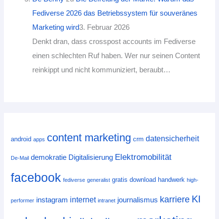
Fediverse 2026 das Betriebssystem für souveränes
Marketing wird
3. Februar 2026
Denkt dran, dass crosspost accounts im Fediverse
einen schlechten Ruf haben. Wer nur seinen Content
reinkippt und nicht kommuniziert, beraubt…
content marketing
datensicherheit
android
crm
apps
Elektromobilität
demokratie
Digitalisierung
De-Mail
facebook
gratis download
handwerk
fediverse
generalist
high-
KI
karriere
internet
instagram
journalismus
performer
intranet