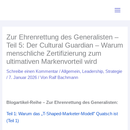
Zum
LinkedIn
Bluesky
Mastodon
Facebook
Pinterest
Medium
YouTube
Instagr
L
B
M
P
I
F
M
Y
R
Inhalt
i
l
a
i
n
a
e
o
S
springen
n
u
s
n
s
c
d
u
S
k
e
t
t
t
e
i
T
-
Zur Ehrenrettung des Generalisten –
e
s
o
e
a
b
u
u
F
Teil 5: Der Cultural Guardian – Warum
d
k
d
r
g
o
m
b
e
menschliche Zertifizierung zum
I
y
o
e
r
o
e
e
ultimativen Markenvorteil wird
n
n
s
a
k
d
t
m
Schreibe einen Kommentar
/
Allgemein
,
Leadership
,
Strategie
/
7. Januar 2026
/ Von
Ralf Bachmann
Blogartikel-Reihe – Zur Ehrenrettung des Generalisten:
Teil 1: Warum das „T-Shaped-Marketer-Modell” Quatsch ist
(Teil 1)