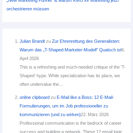
„New Marketing Funnel“ & warum KMU ihr Marketing jetzt
orchestrieren müssen
Julian Brandt
zu
Zur Ehrenrettung des Generalisten:
Warum das „T-Shaped-Marketer-Modell” Quatsch ist
6.
April 2026
This is a refreshing and much-needed critique of the 'T-
Shaped' hype. While specialization has its place, we
often undervalue the…
online clipboard‌‌ ​ ​​‍
zu
E-Mail like a Boss: 12 E-Mail-
Formulierungen, um im Job professioneller zu
kommunizieren (und zu wirken)
22. März 2026
Professional communication is the bedrock of career
success and building a network. These 12 email logic