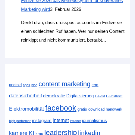
Fediverse 2026 das Betriebssystem für souveränes
Marketing wird
3. Februar 2026
Denkt dran, dass crosspost accounts im Fediverse
einen schlechten Ruf haben. Wer nur seinen Content
reinkippt und nicht kommuniziert, beraubt…
content marketing
android
crm
apps
blog
datensicherheit
demokratie
Digitalisierung
E-Post
E-Postbrief
facebook
Elektromobilität
gratis download
handwerk
internet
instagram
journalismus
high-performer
intranet
leadership
linkedin
KI
karriere
kmu