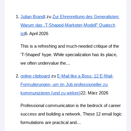
Julian Brandt
zu
Zur Ehrenrettung des Generalisten:
Warum das „T-Shaped-Marketer-Modell” Quatsch
ist
6. April 2026
This is a refreshing and much-needed critique of the
'T-Shaped' hype. While specialization has its place,
we often undervalue the…
online clipboard‌‌ ​ ​​‍
zu
E-Mail like a Boss: 12 E-Mail-
Formulierungen, um im Job professioneller zu
kommunizieren (und zu wirken)
22. März 2026
Professional communication is the bedrock of career
success and building a network. These 12 email logic
formulations are practical and…