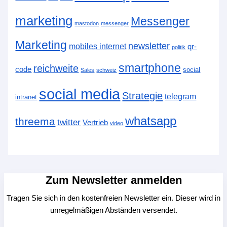
marketing
Messenger
mastodon
messenger
Marketing
newsletter
mobiles internet
qr-
politik
smartphone
reichweite
code
social
Sales
schweiz
social media
Strategie
telegram
intranet
whatsapp
threema
twitter
Vertrieb
video
Zum Newsletter anmelden
Tragen Sie sich in den kostenfreien Newsletter ein. Dieser wird in
unregelmäßigen Abständen versendet.